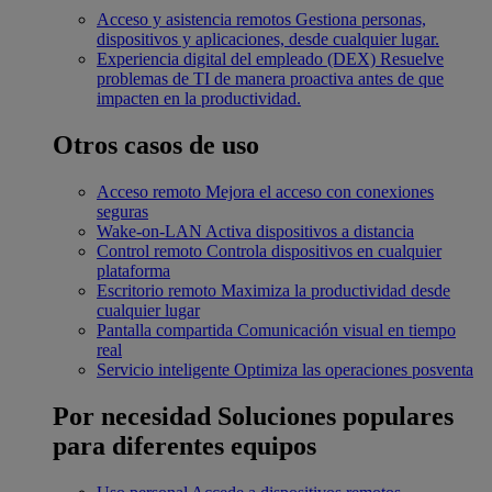
Acceso y asistencia remotos
Gestiona personas,
dispositivos y aplicaciones, desde cualquier lugar.
Experiencia digital del empleado (DEX)
Resuelve
problemas de TI de manera proactiva antes de que
impacten en la productividad.
Otros casos de uso
Acceso remoto
Mejora el acceso con conexiones
seguras
Wake-on-LAN
Activa dispositivos a distancia
Control remoto
Controla dispositivos en cualquier
plataforma
Escritorio remoto
Maximiza la productividad desde
cualquier lugar
Pantalla compartida
Comunicación visual en tiempo
real
Servicio inteligente
Optimiza las operaciones posventa
Por necesidad
Soluciones populares
para diferentes equipos