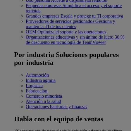
Uso personal
Accede a dispositivos remotos
Pequeñas empresas
Simplifica el acceso y el soporte
remotos
Grandes empresas
Escala y protege tu TI corporativa
Proveedores de servicios gestionados
Gestiona y
mantén la TI de tus clientes
OEM
Optimiza el soporte y las operaciones
Organizaciones educativas y sin ánimo de lucro
30 %
de descuento en tecnología de TeamViewer
Por industria
Soluciones populares
por industria
Automoción
Industria agraria
Logística
Fabricación
Comercio minorista
Atención a la salud
Operaciones bancarias y finanzas
Habla con el equipo de ventas