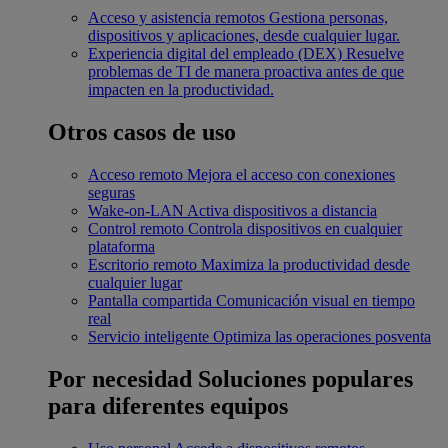
Acceso y asistencia remotos
Gestiona personas,
dispositivos y aplicaciones, desde cualquier lugar.
Experiencia digital del empleado (DEX)
Resuelve
problemas de TI de manera proactiva antes de que
impacten en la productividad.
Otros casos de uso
Acceso remoto
Mejora el acceso con conexiones
seguras
Wake-on-LAN
Activa dispositivos a distancia
Control remoto
Controla dispositivos en cualquier
plataforma
Escritorio remoto
Maximiza la productividad desde
cualquier lugar
Pantalla compartida
Comunicación visual en tiempo
real
Servicio inteligente
Optimiza las operaciones posventa
Por necesidad
Soluciones populares
para diferentes equipos