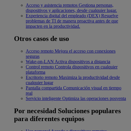
Acceso y asistencia remotos
Gestiona personas,
dispositivos y aplicaciones, desde cualquier lugar.
Experiencia digital del empleado (DEX)
Resuelve
problemas de TI de manera proactiva antes de que
impacten en la productividad.
Otros casos de uso
Acceso remoto
Mejora el acceso con conexiones
seguras
Wake-on-LAN
Activa dispositivos a distancia
Control remoto
Controla dispositivos en cualquier
plataforma
Escritorio remoto
Maximiza la productividad desde
cualquier lugar
Pantalla compartida
Comunicación visual en tiempo
real
Servicio inteligente
Optimiza las operaciones posventa
Por necesidad
Soluciones populares
para diferentes equipos