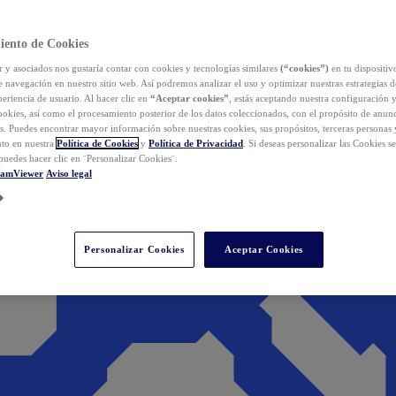
iento de Cookies
y asociados nos gustaría contar con cookies y tecnologías similares
(“cookies”)
en tu dispositiv
e navegación en nuestro sitio web. Así podremos analizar el uso y optimizar nuestras estrategias 
eriencia de usuario. Al hacer clic en
“Aceptar cookies”
, estás aceptando nuestra configuración 
cookies, así como el procesamiento posterior de los datos coleccionados, con el propósito de anun
s. Puedes encontrar mayor información sobre nuestras cookies, sus propósitos, terceras personas 
to en nuestra
Política de Cookies
y
Política de Privacidad
. Si deseas personalizar las Cookies s
puedes hacer clic en ¨Personalizar Cookies¨.
eamViewer
Aviso legal
Personalizar Cookies
Aceptar Cookies