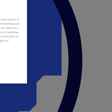
o para mejorar tu
de marketing para
y uso respectivo
cios y marketing
y la duración de
egún tus