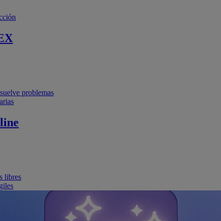
cción
EX
resuelve problemas
arias
line
 libres
giles