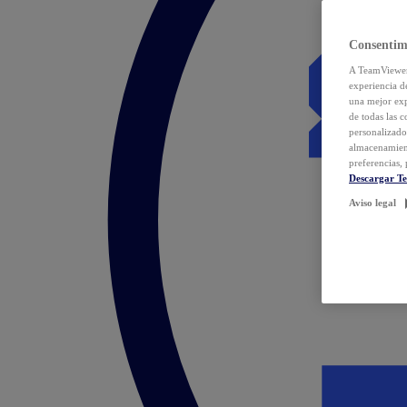
Consentim
A TeamViewer 
experiencia d
una mejor exp
de todas las 
personalizado
almacenamien
preferencias, 
Descargar T
Aviso legal