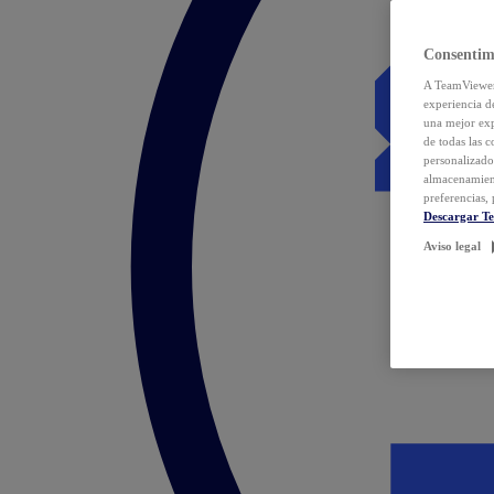
Consentim
A TeamViewer 
experiencia d
una mejor exp
de todas las 
personalizado
almacenamien
preferencias, 
Descargar T
Aviso legal