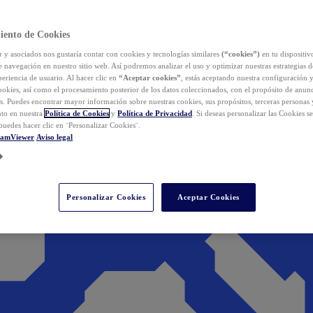
iento de Cookies
y asociados nos gustaría contar con cookies y tecnologías similares
(“cookies”)
en tu dispositiv
e navegación en nuestro sitio web. Así podremos analizar el uso y optimizar nuestras estrategias 
eriencia de usuario. Al hacer clic en
“Aceptar cookies”
, estás aceptando nuestra configuración 
cookies, así como el procesamiento posterior de los datos coleccionados, con el propósito de anun
s. Puedes encontrar mayor información sobre nuestras cookies, sus propósitos, terceras personas 
to en nuestra
Política de Cookies
y
Política de Privacidad
. Si deseas personalizar las Cookies s
puedes hacer clic en ¨Personalizar Cookies¨.
eamViewer
Aviso legal
Personalizar Cookies
Aceptar Cookies