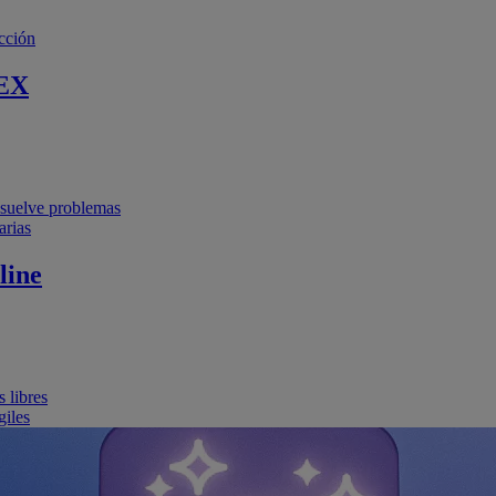
cción
EX
resuelve problemas
arias
line
 libres
giles