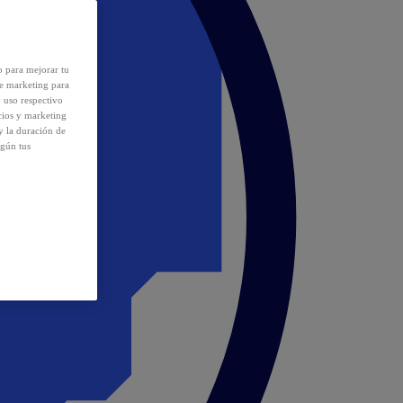
o para mejorar tu
de marketing para
y uso respectivo
cios y marketing
y la duración de
egún tus