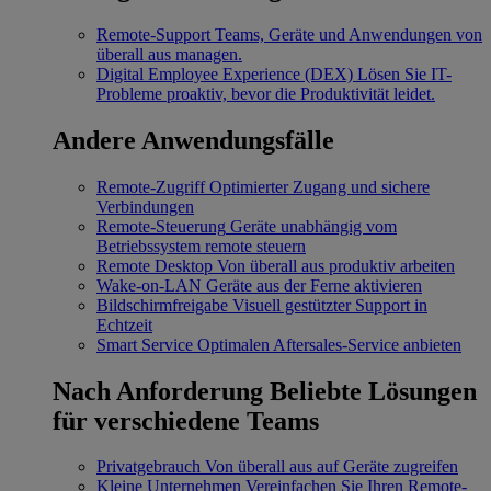
Remote-Support
Teams, Geräte und Anwendungen von
überall aus managen.
Digital Employee Experience (DEX)
Lösen Sie IT-
Probleme proaktiv, bevor die Produktivität leidet.
Andere Anwendungsfälle
Remote-Zugriff
Optimierter Zugang und sichere
Verbindungen
Remote-Steuerung
Geräte unabhängig vom
Betriebssystem remote steuern
Remote Desktop
Von überall aus produktiv arbeiten
Wake-on-LAN
Geräte aus der Ferne aktivieren
Bildschirmfreigabe
Visuell gestützter Support in
Echtzeit
Smart Service
Optimalen Aftersales-Service anbieten
Nach Anforderung
Beliebte Lösungen
für verschiedene Teams
Privatgebrauch
Von überall aus auf Geräte zugreifen
Kleine Unternehmen
Vereinfachen Sie Ihren Remote-