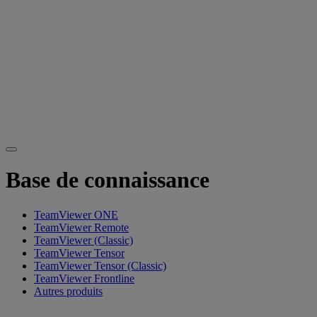
Base de connaissance
TeamViewer ONE
TeamViewer Remote
TeamViewer (Classic)
TeamViewer Tensor
TeamViewer Tensor (Classic)
TeamViewer Frontline
Autres produits