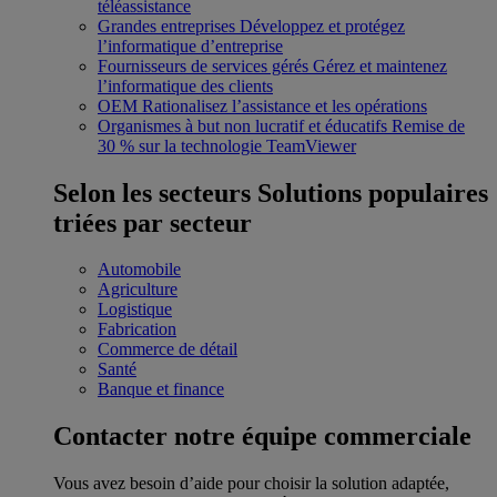
téléassistance
Grandes entreprises
Développez et protégez
l’informatique d’entreprise
Fournisseurs de services gérés
Gérez et maintenez
l’informatique des clients
OEM
Rationalisez l’assistance et les opérations
Organismes à but non lucratif et éducatifs
Remise de
30 % sur la technologie TeamViewer
Selon les secteurs
Solutions populaires
triées par secteur
Automobile
Agriculture
Logistique
Fabrication
Commerce de détail
Santé
Banque et finance
Contacter notre équipe commerciale
Vous avez besoin d’aide pour choisir la solution adaptée,