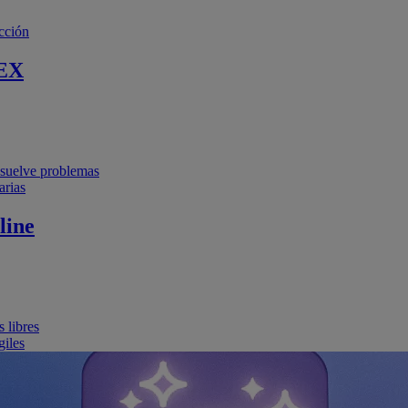
cción
EX
resuelve problemas
arias
line
 libres
giles