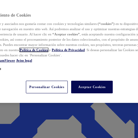
iento de Cookies
y asociados nos gustaría contar con cookies y tecnologías similares
(“cookies”)
en tu dispositiv
e navegación en nuestro sitio web. Así podremos analizar el uso y optimizar nuestras estrategias 
eriencia de usuario. Al hacer clic en
“Aceptar cookies”
, estás aceptando nuestra configuración 
cookies, así como el procesamiento posterior de los datos coleccionados, con el propósito de anun
s. Puedes encontrar mayor información sobre nuestras cookies, sus propósitos, terceras personas 
to en nuestra
Política de Cookies
y
Política de Privacidad
. Si deseas personalizar las Cookies s
puedes hacer clic en ¨Personalizar Cookies¨.
eamViewer
Aviso legal
Personalizar Cookies
Aceptar Cookies