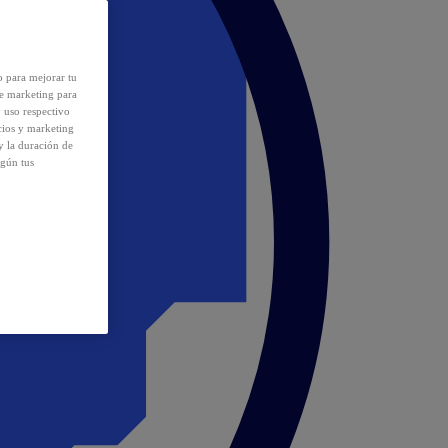
o para mejorar tu
de marketing para
y uso respectivo
cios y marketing
y la duración de
egún tus