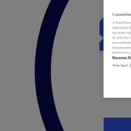
Consentim
A TeamViewer 
experiencia d
una mejor exp
de todas las 
personalizado
almacenamien
preferencias, 
Descargar T
Aviso legal