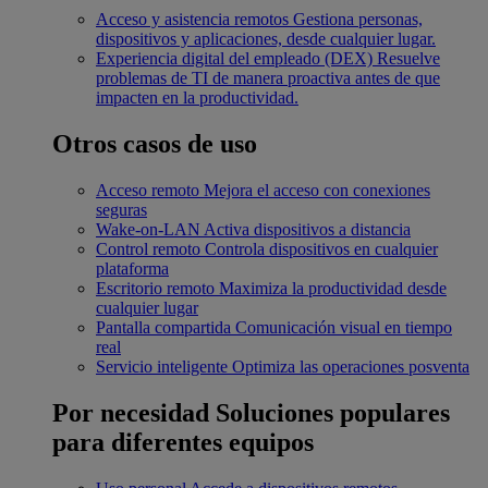
Acceso y asistencia remotos
Gestiona personas,
dispositivos y aplicaciones, desde cualquier lugar.
Experiencia digital del empleado (DEX)
Resuelve
problemas de TI de manera proactiva antes de que
impacten en la productividad.
Otros casos de uso
Acceso remoto
Mejora el acceso con conexiones
seguras
Wake-on-LAN
Activa dispositivos a distancia
Control remoto
Controla dispositivos en cualquier
plataforma
Escritorio remoto
Maximiza la productividad desde
cualquier lugar
Pantalla compartida
Comunicación visual en tiempo
real
Servicio inteligente
Optimiza las operaciones posventa
Por necesidad
Soluciones populares
para diferentes equipos