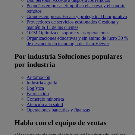
Uso personal
Accede a dispositivos remotos
Pequeñas empresas
Simplifica el acceso y el soporte
remotos
Grandes empresas
Escala y protege tu TI corporativa
Proveedores de servicios gestionados
Gestiona y
mantén la TI de tus clientes
OEM
Optimiza el soporte y las operaciones
Organizaciones educativas y sin ánimo de lucro
30 %
de descuento en tecnología de TeamViewer
Por industria
Soluciones populares
por industria
Automoción
Industria agraria
Logística
Fabricación
Comercio minorista
Atención a la salud
Operaciones bancarias y finanzas
Habla con el equipo de ventas