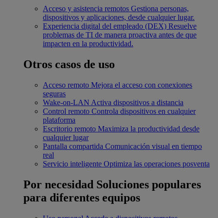
Acceso y asistencia remotos
Gestiona personas,
dispositivos y aplicaciones, desde cualquier lugar.
Experiencia digital del empleado (DEX)
Resuelve
problemas de TI de manera proactiva antes de que
impacten en la productividad.
Otros casos de uso
Acceso remoto
Mejora el acceso con conexiones
seguras
Wake-on-LAN
Activa dispositivos a distancia
Control remoto
Controla dispositivos en cualquier
plataforma
Escritorio remoto
Maximiza la productividad desde
cualquier lugar
Pantalla compartida
Comunicación visual en tiempo
real
Servicio inteligente
Optimiza las operaciones posventa
Por necesidad
Soluciones populares
para diferentes equipos