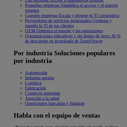
Uso personal
Accede a dispositivos remotos
Pequeñas empresas
Simplifica el acceso y el soporte
remotos
Grandes empresas
Escala y protege tu TI corporativa
Proveedores de servicios gestionados
Gestiona y
mantén la TI de tus clientes
OEM
Optimiza el soporte y las operaciones
Organizaciones educativas y sin ánimo de lucro
30 %
de descuento en tecnología de TeamViewer
Por industria
Soluciones populares
por industria
Automoción
Industria agraria
Logística
Fabricación
Comercio minorista
Atención a la salud
Operaciones bancarias y finanzas
Habla con el equipo de ventas