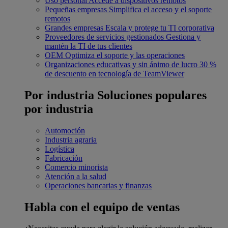
Uso personal
Accede a dispositivos remotos
Pequeñas empresas
Simplifica el acceso y el soporte
remotos
Grandes empresas
Escala y protege tu TI corporativa
Proveedores de servicios gestionados
Gestiona y
mantén la TI de tus clientes
OEM
Optimiza el soporte y las operaciones
Organizaciones educativas y sin ánimo de lucro
30 %
de descuento en tecnología de TeamViewer
Por industria
Soluciones populares
por industria
Automoción
Industria agraria
Logística
Fabricación
Comercio minorista
Atención a la salud
Operaciones bancarias y finanzas
Habla con el equipo de ventas