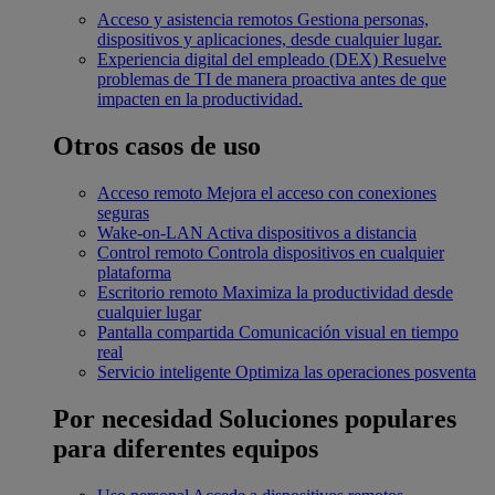
Acceso y asistencia remotos
Gestiona personas,
dispositivos y aplicaciones, desde cualquier lugar.
Experiencia digital del empleado (DEX)
Resuelve
problemas de TI de manera proactiva antes de que
impacten en la productividad.
Otros casos de uso
Acceso remoto
Mejora el acceso con conexiones
seguras
Wake-on-LAN
Activa dispositivos a distancia
Control remoto
Controla dispositivos en cualquier
plataforma
Escritorio remoto
Maximiza la productividad desde
cualquier lugar
Pantalla compartida
Comunicación visual en tiempo
real
Servicio inteligente
Optimiza las operaciones posventa
Por necesidad
Soluciones populares
para diferentes equipos