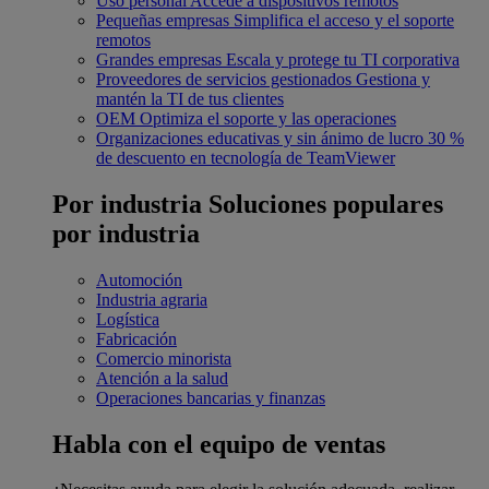
Uso personal
Accede a dispositivos remotos
Pequeñas empresas
Simplifica el acceso y el soporte
remotos
Grandes empresas
Escala y protege tu TI corporativa
Proveedores de servicios gestionados
Gestiona y
mantén la TI de tus clientes
OEM
Optimiza el soporte y las operaciones
Organizaciones educativas y sin ánimo de lucro
30 %
de descuento en tecnología de TeamViewer
Por industria
Soluciones populares
por industria
Automoción
Industria agraria
Logística
Fabricación
Comercio minorista
Atención a la salud
Operaciones bancarias y finanzas
Habla con el equipo de ventas