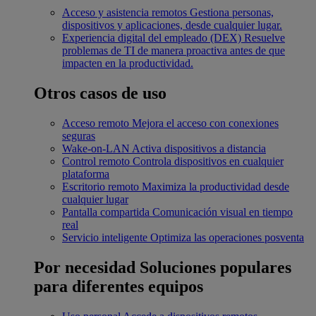
Acceso y asistencia remotos
Gestiona personas,
dispositivos y aplicaciones, desde cualquier lugar.
Experiencia digital del empleado (DEX)
Resuelve
problemas de TI de manera proactiva antes de que
impacten en la productividad.
Otros casos de uso
Acceso remoto
Mejora el acceso con conexiones
seguras
Wake-on-LAN
Activa dispositivos a distancia
Control remoto
Controla dispositivos en cualquier
plataforma
Escritorio remoto
Maximiza la productividad desde
cualquier lugar
Pantalla compartida
Comunicación visual en tiempo
real
Servicio inteligente
Optimiza las operaciones posventa
Por necesidad
Soluciones populares
para diferentes equipos