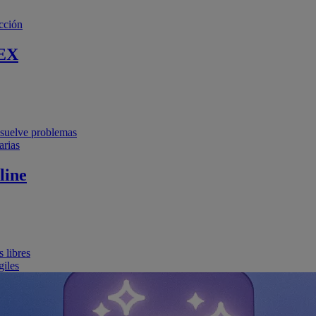
cción
EX
resuelve problemas
arias
line
 libres
giles