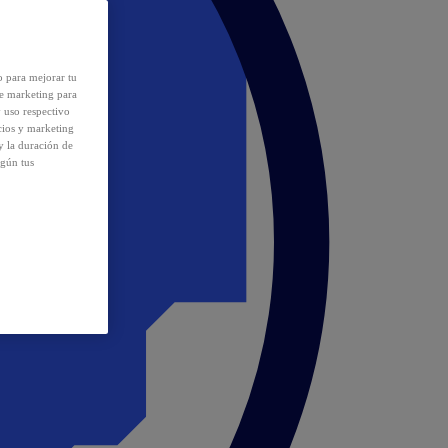
o para mejorar tu
de marketing para
y uso respectivo
cios y marketing
y la duración de
egún tus