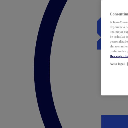
Consentim
A TeamViewer 
experiencia d
una mejor exp
de todas las 
personalizado
almacenamien
preferencias, 
Descargar T
Aviso legal