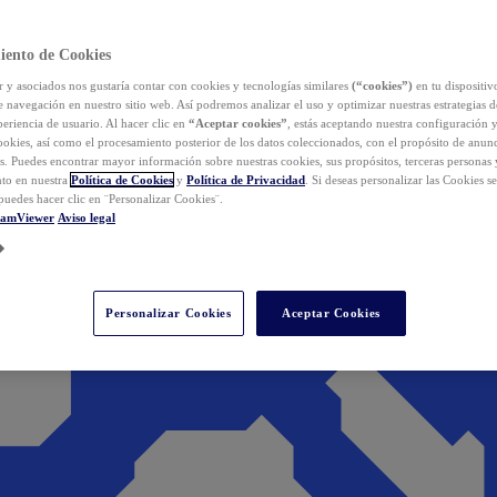
iento de Cookies
y asociados nos gustaría contar con cookies y tecnologías similares
(“cookies”)
en tu dispositiv
e navegación en nuestro sitio web. Así podremos analizar el uso y optimizar nuestras estrategias 
eriencia de usuario. Al hacer clic en
“Aceptar cookies”
, estás aceptando nuestra configuración 
cookies, así como el procesamiento posterior de los datos coleccionados, con el propósito de anun
s. Puedes encontrar mayor información sobre nuestras cookies, sus propósitos, terceras personas 
to en nuestra
Política de Cookies
y
Política de Privacidad
. Si deseas personalizar las Cookies s
puedes hacer clic en ¨Personalizar Cookies¨.
eamViewer
Aviso legal
Personalizar Cookies
Aceptar Cookies