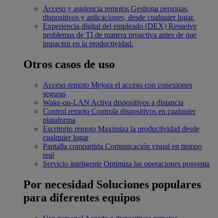
Acceso y asistencia remotos
Gestiona personas,
dispositivos y aplicaciones, desde cualquier lugar.
Experiencia digital del empleado (DEX)
Resuelve
problemas de TI de manera proactiva antes de que
impacten en la productividad.
Otros casos de uso
Acceso remoto
Mejora el acceso con conexiones
seguras
Wake-on-LAN
Activa dispositivos a distancia
Control remoto
Controla dispositivos en cualquier
plataforma
Escritorio remoto
Maximiza la productividad desde
cualquier lugar
Pantalla compartida
Comunicación visual en tiempo
real
Servicio inteligente
Optimiza las operaciones posventa
Por necesidad
Soluciones populares
para diferentes equipos