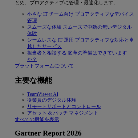
とめ、プロアクティブに管理・最適化します。
小さな IT チーム向け
プロアクティブなデバイス
管理
スムーズな体験
スムーズで中断の無いデジタル
体験
シームレスな IT 運用
プロアクティブな対応と卓
越したサービス
担当者と相談する
変革の準備はできています
か？
プラットフォームについて
主要な機能
TeamViewer AI
従業員のデジタル体験
リモートサポートとコントロール
アセット & パッチ マネジメント
すべての機能を表示
Gartner Report 2026