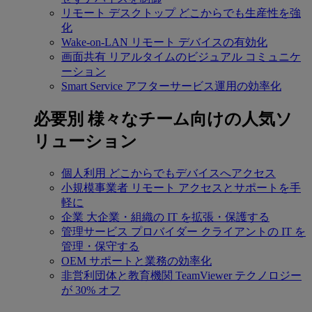
リモート デスクトップ
どこからでも生産性を強
化
Wake-on-LAN
リモート デバイスの有効化
画面共有
リアルタイムのビジュアル コミュニケ
ーション
Smart Service
アフターサービス運用の効率化
必要別
様々なチーム向けの人気ソ
リューション
個人利用
どこからでもデバイスへアクセス
小規模事業者
リモート アクセスとサポートを手
軽に
企業
大企業・組織の IT を拡張・保護する
管理サービス プロバイダー
クライアントの IT を
管理・保守する
OEM
サポートと業務の効率化
非営利団体と教育機関
TeamViewer テクノロジー
が 30% オフ