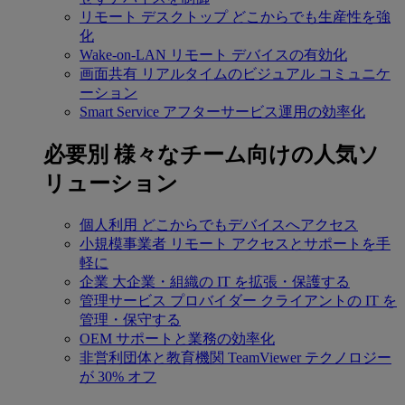
リモート デスクトップ
どこからでも生産性を強
化
Wake-on-LAN
リモート デバイスの有効化
画面共有
リアルタイムのビジュアル コミュニケ
ーション
Smart Service
アフターサービス運用の効率化
必要別
様々なチーム向けの人気ソ
リューション
個人利用
どこからでもデバイスへアクセス
小規模事業者
リモート アクセスとサポートを手
軽に
企業
大企業・組織の IT を拡張・保護する
管理サービス プロバイダー
クライアントの IT を
管理・保守する
OEM
サポートと業務の効率化
非営利団体と教育機関
TeamViewer テクノロジー
が 30% オフ