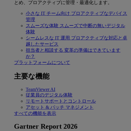
とめ、プロアクティブに管理・最適化します。
小さな IT チーム向け
プロアクティブなデバイス
管理
スムーズな体験
スムーズで中断の無いデジタル
体験
シームレスな IT 運用
プロアクティブな対応と卓
越したサービス
担当者と相談する
変革の準備はできています
か？
プラットフォームについて
主要な機能
TeamViewer AI
従業員のデジタル体験
リモートサポートとコントロール
アセット & パッチ マネジメント
すべての機能を表示
Gartner Report 2026