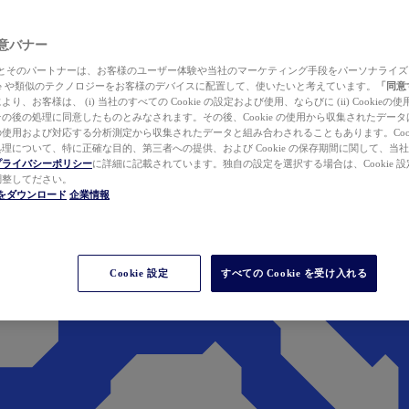
 同意バナー
ewer とそのパートナーは、お客様のユーザー体験や当社のマーケティング手段をパーソナライ
kie や類似のテクノロジーをお客様のデバイスに配置して、使いたいと考えています。
「同意
り、お客様は、 (i) 当社のすべての Cookie の設定および使用、ならびに (ii) Cookie
の後の処理に同意したものとみなされます。その後、Cookie の使用から収集されたデー
使用および対応する分析測定から収集されたデータと組み合わされることもあります。Cook
理について、特に正確な目的、第三者への提供、および Cookie の保存期間に関して、当
プライバシーポリシー
に詳細に記載されています。独自の設定を選択する場合は、Cookie 設定で
調整してださい。
werをダウンロード
企業情報
Cookie 設定
すべての Cookie を受け入れる