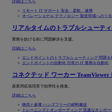
詳細はこちら
リモート IT サポート
安全、柔軟、連携
オペレーショナル テクノロジー
製造現場へのリモ
リアルタイムのトラブルシューティ
業務を妨げる前に問題解決を支援。
詳細はこちら
エンドポイントのトラブルシューティング
問題を
エンドポイントの自動化
日常の IT 業務を自動化
コネクテッド ワーカー
TeamViewer F
産業用拡張現実で効率性を推進。
詳細はこちら
物流と倉庫
ハンズフリーの材料搬送
トレーニングとオンボーディング
迅速なオンボー