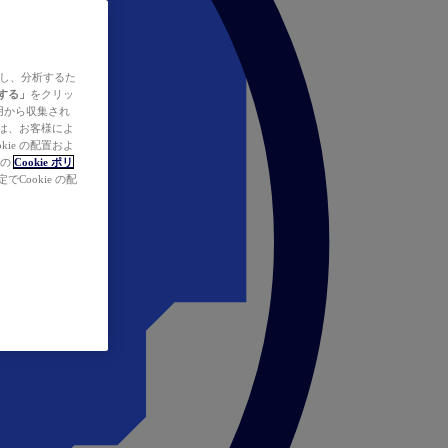
ズし、分析するた
する」
をクリッ
の使用から収集され
タは、お客様によ
ie の配置およ
社の
Cookie ポリ
Cookie の配