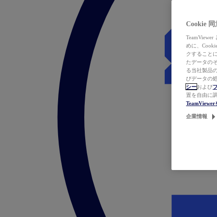
Cookie
TeamVi
めに、Coo
クすることによ
たデータのそ
る当社製品の
びデータの処
シー
および
置を自由に
TeamVie
企業情報