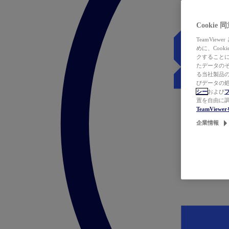
Cookie
TeamVi
めに、Coo
クすることによ
たデータのそ
る当社製品の
びデータの処
シー
および
置を自由に
TeamVie
企業情報