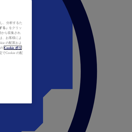
ズし、分析するた
する」
をクリッ
の使用から収集され
タは、お客様によ
ie の配置およ
社の
Cookie ポリ
Cookie の配