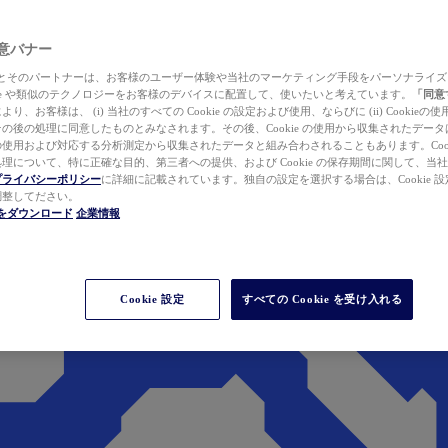
 同意バナー
ewer とそのパートナーは、お客様のユーザー体験や当社のマーケティング手段をパーソナライ
kie や類似のテクノロジーをお客様のデバイスに配置して、使いたいと考えています。
「同意
り、お客様は、 (i) 当社のすべての Cookie の設定および使用、ならびに (ii) Cookie
の後の処理に同意したものとみなされます。その後、Cookie の使用から収集されたデー
使用および対応する分析測定から収集されたデータと組み合わされることもあります。Cook
理について、特に正確な目的、第三者への提供、および Cookie の保存期間に関して、当
プライバシーポリシー
に詳細に記載されています。独自の設定を選択する場合は、Cookie 設定で
調整してださい。
werをダウンロード
企業情報
Cookie 設定
すべての Cookie を受け入れる