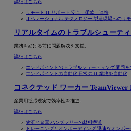
詳細はこちら
リモート IT サポート
安全、柔軟、連携
オペレーショナル テクノロジー
製造現場へのリモ
リアルタイムのトラブルシューティ
業務を妨げる前に問題解決を支援。
詳細はこちら
エンドポイントのトラブルシューティング
問題を
エンドポイントの自動化
日常の IT 業務を自動化
コネクテッド ワーカー
TeamViewer F
産業用拡張現実で効率性を推進。
詳細はこちら
物流と倉庫
ハンズフリーの材料搬送
トレーニングとオンボーディング
迅速なオンボー