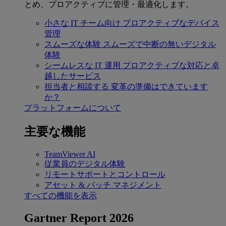
とめ、プロアクティブに管理・最適化します。
小さな IT チーム向け
プロアクティブなデバイス
管理
スムーズな体験
スムーズで中断の無いデジタル
体験
シームレスな IT 運用
プロアクティブな対応と卓
越したサービス
担当者と相談する
変革の準備はできています
か？
プラットフォームについて
主要な機能
TeamViewer AI
従業員のデジタル体験
リモートサポートとコントロール
アセット & パッチ マネジメント
すべての機能を表示
Gartner Report 2026