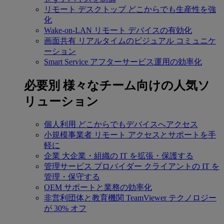
リモート デスクトップ
どこからでも生産性を強
化
Wake-on-LAN
リモート デバイスの有効化
画面共有
リアルタイムのビジュアル コミュニケ
ーション
Smart Service
アフターサービス運用の効率化
必要別
様々なチーム向けの人気ソ
リューション
個人利用
どこからでもデバイスへアクセス
小規模事業者
リモート アクセスとサポートを手
軽に
企業
大企業・組織の IT を拡張・保護する
管理サービス プロバイダー
クライアントの IT を
管理・保守する
OEM
サポートと業務の効率化
非営利団体と教育機関
TeamViewer テクノロジー
が 30% オフ