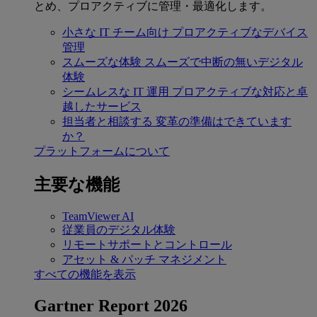
とめ、プロアクティブに管理・最適化します。
小さな IT チーム向け
プロアクティブなデバイス
管理
スムーズな体験
スムーズで中断の無いデジタル
体験
シームレスな IT 運用
プロアクティブな対応と卓
越したサービス
担当者と相談する
変革の準備はできています
か？
プラットフォームについて
主要な機能
TeamViewer AI
従業員のデジタル体験
リモートサポートとコントロール
アセット & パッチ マネジメント
すべての機能を表示
Gartner Report 2026