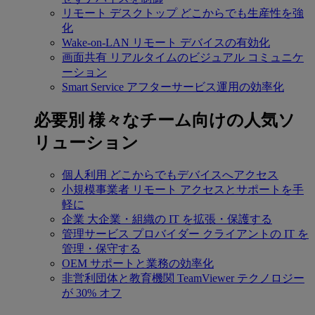
リモート デスクトップ
どこからでも生産性を強
化
Wake-on-LAN
リモート デバイスの有効化
画面共有
リアルタイムのビジュアル コミュニケ
ーション
Smart Service
アフターサービス運用の効率化
必要別
様々なチーム向けの人気ソ
リューション
個人利用
どこからでもデバイスへアクセス
小規模事業者
リモート アクセスとサポートを手
軽に
企業
大企業・組織の IT を拡張・保護する
管理サービス プロバイダー
クライアントの IT を
管理・保守する
OEM
サポートと業務の効率化
非営利団体と教育機関
TeamViewer テクノロジー
が 30% オフ