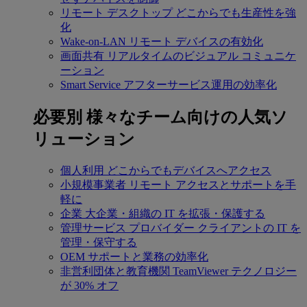
リモート デスクトップ
どこからでも生産性を強
化
Wake-on-LAN
リモート デバイスの有効化
画面共有
リアルタイムのビジュアル コミュニケ
ーション
Smart Service
アフターサービス運用の効率化
必要別
様々なチーム向けの人気ソ
リューション
個人利用
どこからでもデバイスへアクセス
小規模事業者
リモート アクセスとサポートを手
軽に
企業
大企業・組織の IT を拡張・保護する
管理サービス プロバイダー
クライアントの IT を
管理・保守する
OEM
サポートと業務の効率化
非営利団体と教育機関
TeamViewer テクノロジー
が 30% オフ