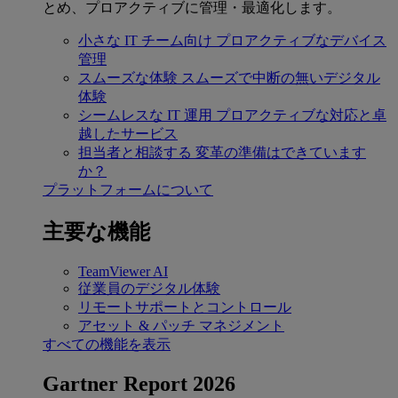
とめ、プロアクティブに管理・最適化します。
小さな IT チーム向け
プロアクティブなデバイス
管理
スムーズな体験
スムーズで中断の無いデジタル
体験
シームレスな IT 運用
プロアクティブな対応と卓
越したサービス
担当者と相談する
変革の準備はできています
か？
プラットフォームについて
主要な機能
TeamViewer AI
従業員のデジタル体験
リモートサポートとコントロール
アセット & パッチ マネジメント
すべての機能を表示
Gartner Report 2026