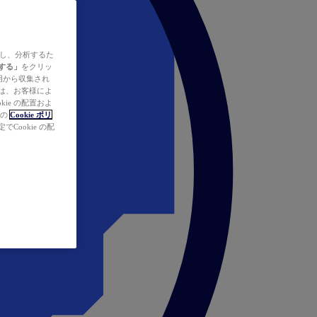
ズし、分析するた
する」
をクリッ
の使用から収集され
タは、お客様によ
ie の配置およ
社の
Cookie ポリ
Cookie の配