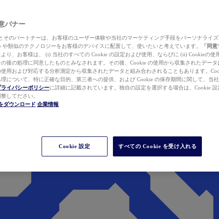
 同意バナー
ewer とそのパートナーは、お客様のユーザー体験や当社のマーケティング手段をパーソナライ
kie や類似のテクノロジーをお客様のデバイスに配置して、使いたいと考えています。
「同意
り、お客様は、 (i) 当社のすべての Cookie の設定および使用、ならびに (ii) Cookie
の後の処理に同意したものとみなされます。その後、Cookie の使用から収集されたデー
使用および対応する分析測定から収集されたデータと組み合わされることもあります。Cook
理について、特に正確な目的、第三者への提供、および Cookie の保存期間に関して、当
プライバシーポリシー
に詳細に記載されています。独自の設定を選択する場合は、Cookie 設定で
調整してださい。
werをダウンロード
企業情報
Cookie 設定
すべての Cookie を受け入れる