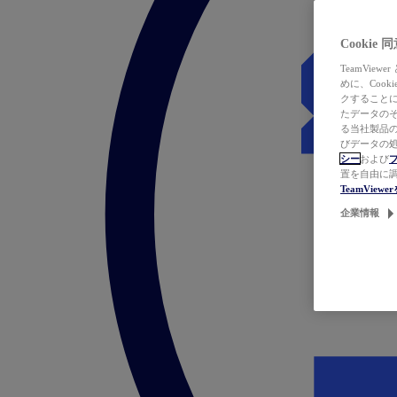
Cookie
TeamVi
めに、Coo
クすることによ
たデータのそ
る当社製品の
びデータの処
シー
および
置を自由に
TeamVie
企業情報