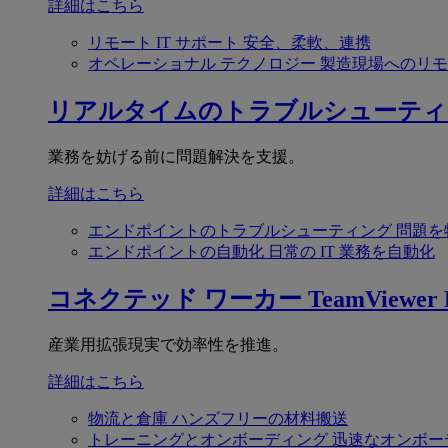
詳細はこちら
リモート IT サポート
安全、柔軟、連携
オペレーショナル テクノロジー
製造現場へのリモ
リアルタイムのトラブルシューティ
業務を妨げる前に問題解決を支援。
詳細はこちら
エンドポイントのトラブルシューティング
問題を
エンドポイントの自動化
日常の IT 業務を自動化
コネクテッド ワーカー
TeamViewer F
産業用拡張現実で効率性を推進。
詳細はこちら
物流と倉庫
ハンズフリーの材料搬送
トレーニングとオンボーディング
迅速なオンボー