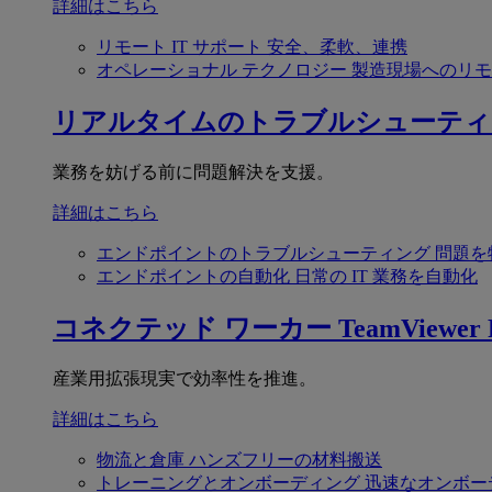
詳細はこちら
リモート IT サポート
安全、柔軟、連携
オペレーショナル テクノロジー
製造現場へのリモ
リアルタイムのトラブルシューティ
業務を妨げる前に問題解決を支援。
詳細はこちら
エンドポイントのトラブルシューティング
問題を
エンドポイントの自動化
日常の IT 業務を自動化
コネクテッド ワーカー
TeamViewer F
産業用拡張現実で効率性を推進。
詳細はこちら
物流と倉庫
ハンズフリーの材料搬送
トレーニングとオンボーディング
迅速なオンボー