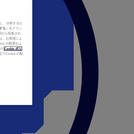
ズし、分析するた
する」
をクリッ
の使用から収集され
タは、お客様によ
ie の配置およ
社の
Cookie ポリ
Cookie の配