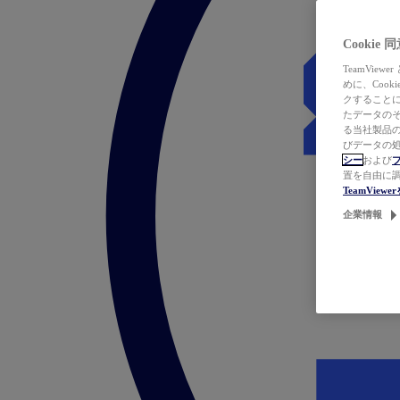
Cookie
TeamVi
めに、Coo
クすることによ
たデータのそ
る当社製品の
びデータの処
シー
および
置を自由に
TeamVie
企業情報