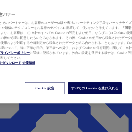
 同意バナー
ewer とそのパートナーは、お客様のユーザー体験や当社のマーケティング手段をパーソナライ
kie や類似のテクノロジーをお客様のデバイスに配置して、使いたいと考えています。
「同意
り、お客様は、 (i) 当社のすべての Cookie の設定および使用、ならびに (ii) Cookie
の後の処理に同意したものとみなされます。その後、Cookie の使用から収集されたデー
使用および対応する分析測定から収集されたデータと組み合わされることもあります。Cook
理について、特に正確な目的、第三者への提供、および Cookie の保存期間に関して、当
プライバシーポリシー
に詳細に記載されています。独自の設定を選択する場合は、Cookie 設定で
調整してださい。
werをダウンロード
企業情報
Cookie 設定
すべての Cookie を受け入れる