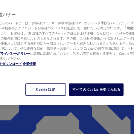
 同意バナー
ewer とそのパートナーは、お客様のユーザー体験や当社のマーケティング手段をパーソナライ
kie や類似のテクノロジーをお客様のデバイスに配置して、使いたいと考えています。
「同意
り、お客様は、 (i) 当社のすべての Cookie の設定および使用、ならびに (ii) Cookie
の後の処理に同意したものとみなされます。その後、Cookie の使用から収集されたデー
使用および対応する分析測定から収集されたデータと組み合わされることもあります。Cook
理について、特に正確な目的、第三者への提供、および Cookie の保存期間に関して、当
プライバシーポリシー
に詳細に記載されています。独自の設定を選択する場合は、Cookie 設定で
調整してださい。
werをダウンロード
企業情報
Cookie 設定
すべての Cookie を受け入れる