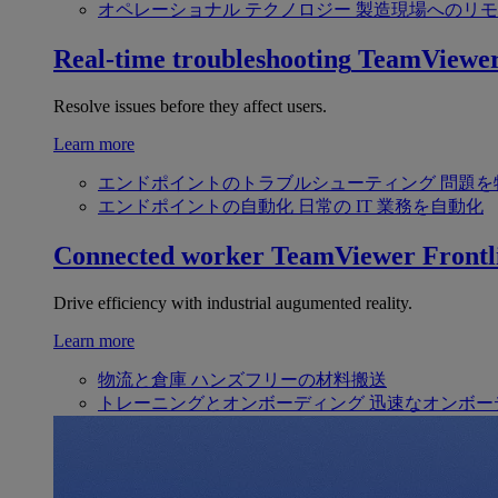
オペレーショナル テクノロジー
製造現場へのリモ
Real-time troubleshooting
TeamViewe
Resolve issues before they affect users.
Learn more
エンドポイントのトラブルシューティング
問題を
エンドポイントの自動化
日常の IT 業務を自動化
Connected worker
TeamViewer Frontl
Drive efficiency with industrial augumented reality.
Learn more
物流と倉庫
ハンズフリーの材料搬送
トレーニングとオンボーディング
迅速なオンボー