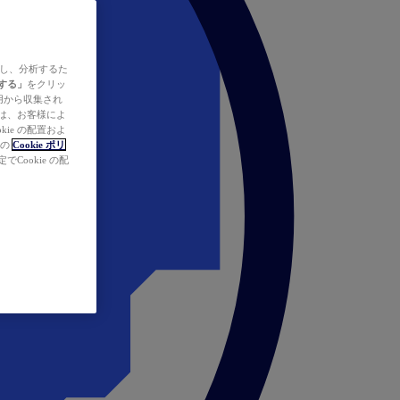
ズし、分析するた
する」
をクリッ
の使用から収集され
タは、お客様によ
ie の配置およ
社の
Cookie ポリ
Cookie の配