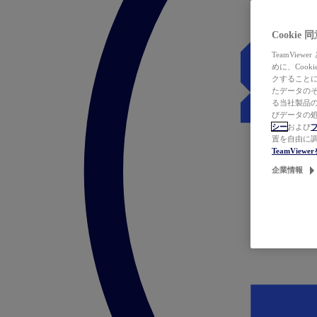
Cookie
TeamVi
めに、Coo
クすることによ
たデータのそ
る当社製品の
びデータの処
シー
および
置を自由に
TeamVie
企業情報