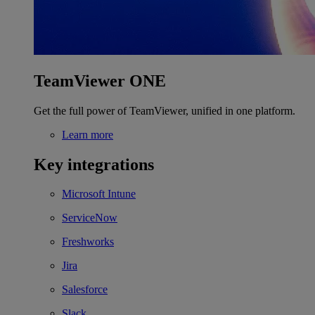
TeamViewer ONE
Get the full power of TeamViewer, unified in one platform.
Learn more
Key integrations
Microsoft Intune
ServiceNow
Freshworks
Jira
Salesforce
Slack