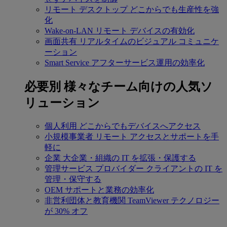
リモート デスクトップ
どこからでも生産性を強
化
Wake-on-LAN
リモート デバイスの有効化
画面共有
リアルタイムのビジュアル コミュニケ
ーション
Smart Service
アフターサービス運用の効率化
必要別
様々なチーム向けの人気ソ
リューション
個人利用
どこからでもデバイスへアクセス
小規模事業者
リモート アクセスとサポートを手
軽に
企業
大企業・組織の IT を拡張・保護する
管理サービス プロバイダー
クライアントの IT を
管理・保守する
OEM
サポートと業務の効率化
非営利団体と教育機関
TeamViewer テクノロジー
が 30% オフ