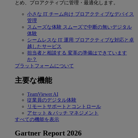
とめ、プロアクティブに管理・最適化します。
小さな IT チーム向け
プロアクティブなデバイス
管理
スムーズな体験
スムーズで中断の無いデジタル
体験
シームレスな IT 運用
プロアクティブな対応と卓
越したサービス
担当者と相談する
変革の準備はできています
か？
プラットフォームについて
主要な機能
TeamViewer AI
従業員のデジタル体験
リモートサポートとコントロール
アセット & パッチ マネジメント
すべての機能を表示
Gartner Report 2026