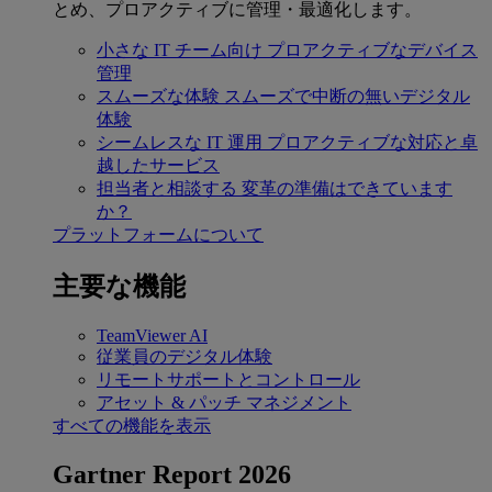
とめ、プロアクティブに管理・最適化します。
小さな IT チーム向け
プロアクティブなデバイス
管理
スムーズな体験
スムーズで中断の無いデジタル
体験
シームレスな IT 運用
プロアクティブな対応と卓
越したサービス
担当者と相談する
変革の準備はできています
か？
プラットフォームについて
主要な機能
TeamViewer AI
従業員のデジタル体験
リモートサポートとコントロール
アセット & パッチ マネジメント
すべての機能を表示
Gartner Report 2026