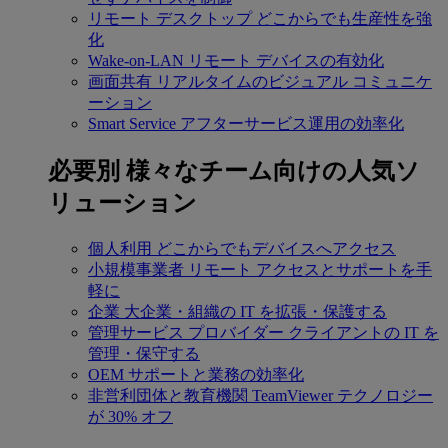
リモート デスクトップ
どこからでも生産性を強
化
Wake-on-LAN
リモート デバイスの有効化
画面共有
リアルタイムのビジュアル コミュニケ
ーション
Smart Service
アフターサービス運用の効率化
必要別
様々なチーム向けの人気ソ
リューション
個人利用
どこからでもデバイスへアクセス
小規模事業者
リモート アクセスとサポートを手
軽に
企業
大企業・組織の IT を拡張・保護する
管理サービス プロバイダー
クライアントの IT を
管理・保守する
OEM
サポートと業務の効率化
非営利団体と教育機関
TeamViewer テクノロジー
が 30% オフ