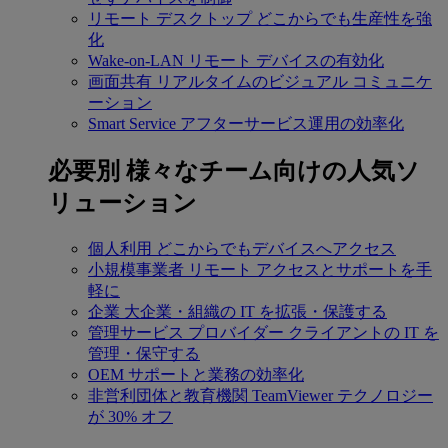
リモート デスクトップ
どこからでも生産性を強
化
Wake-on-LAN
リモート デバイスの有効化
画面共有
リアルタイムのビジュアル コミュニケ
ーション
Smart Service
アフターサービス運用の効率化
必要別
様々なチーム向けの人気ソ
リューション
個人利用
どこからでもデバイスへアクセス
小規模事業者
リモート アクセスとサポートを手
軽に
企業
大企業・組織の IT を拡張・保護する
管理サービス プロバイダー
クライアントの IT を
管理・保守する
OEM
サポートと業務の効率化
非営利団体と教育機関
TeamViewer テクノロジー
が 30% オフ