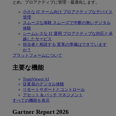
とめ、プロアクティブに管理・最適化します。
小さな IT チーム向け
プロアクティブなデバイス
管理
スムーズな体験
スムーズで中断の無いデジタル
体験
シームレスな IT 運用
プロアクティブな対応と卓
越したサービス
担当者と相談する
変革の準備はできています
か？
プラットフォームについて
主要な機能
TeamViewer AI
従業員のデジタル体験
リモートサポートとコントロール
アセット & パッチ マネジメント
すべての機能を表示
Gartner Report 2026