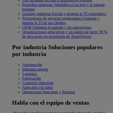
Uso personal
Accede a dispositivos remotos
Pequeñas empresas
Simplifica el acceso y el soporte
remotos
Grandes empresas
Escala y protege tu TI corporativa
Proveedores de servicios gestionados
Gestiona y
mantén la TI de tus clientes
OEM
Optimiza el soporte y las operaciones
Organizaciones educativas y sin ánimo de lucro
30 %
de descuento en tecnología de TeamViewer
Por industria
Soluciones populares
por industria
Automoción
Industria agraria
Logística
Fabricación
Comercio minorista
Atención a la salud
Operaciones bancarias y finanzas
Habla con el equipo de ventas