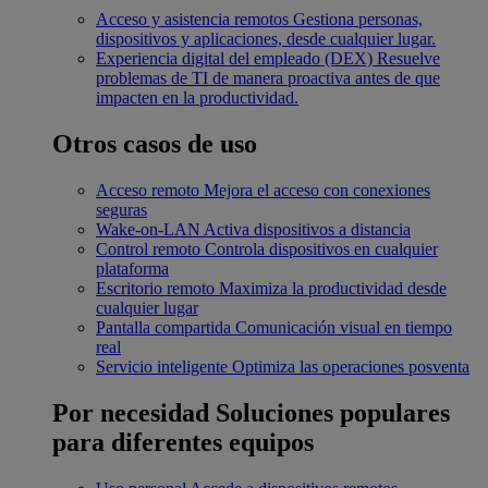
Acceso y asistencia remotos
Gestiona personas,
dispositivos y aplicaciones, desde cualquier lugar.
Experiencia digital del empleado (DEX)
Resuelve
problemas de TI de manera proactiva antes de que
impacten en la productividad.
Otros casos de uso
Acceso remoto
Mejora el acceso con conexiones
seguras
Wake-on-LAN
Activa dispositivos a distancia
Control remoto
Controla dispositivos en cualquier
plataforma
Escritorio remoto
Maximiza la productividad desde
cualquier lugar
Pantalla compartida
Comunicación visual en tiempo
real
Servicio inteligente
Optimiza las operaciones posventa
Por necesidad
Soluciones populares
para diferentes equipos