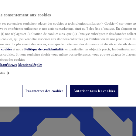
de consentement aux cookies
ses partenaires souhaitent placer des cookies et technologies similaires (« Cookie ») sur votre ap
votre expérience utilisateur et nos actions marketing, ainsi qu’à des fins d’analyse. En cliquant s
(i) nos réglages et l’utilisation de cookies ainsi que (ii) l’analyse subséquente des données collect
de cookies, qui peuvent être associées aux données collectées par l’utilisation de nos produits et le
sociées. Le placement de cookies, ainsi que le traitement des données sont décrits en détails dans
 cookies
et notre
Politique de confidentialité
, en particulier les objectifs précis, les destinataires t
es cookies. Si vous souhaitez choisir vous-même vos préférences, vous pouvez adapter le placem
mètres des cookies.
 TeamViewer
Mentions légales
ales
Paramètres des cookies
Autoriser tous les cookies