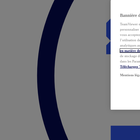
Bannière 
TeamViewer et 
personnaliser 
vous acceptez 
l’utilisation 
analytiques as
en matière de
de stockage d
dans les Para
Téléchargez
Mentions lég