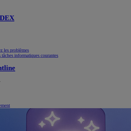
 DEX
vez les problèmes
 tâches informatiques courantes
tline
.
nement