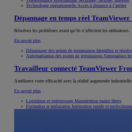
Téléassistance informatique
Sécurisée, flexible, intégrée
Technologie opérationnelle
Accès à distance à l’atelier
Dépannage en temps réel
TeamViewer
Résolvez les problèmes avant qu’ils n’affectent les utilisateurs.
En savoir plus
Dépannage des points de terminaison
Identifiez et résol
Automatisation des points de terminaison
Automatisez les
Travailleur connecté
TeamViewer Fron
Améliorez votre efficacité avec la réalité augmentée industrielle
En savoir plus
Logistique et entreposage
Manutention mains libres
Formation et intégration
Intégration rapide et perfection