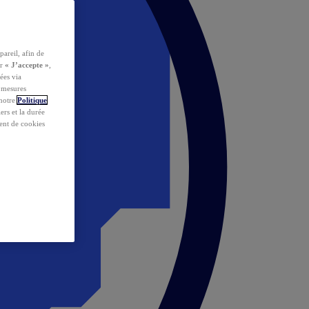
pareil, afin de
ur
« J’accepte »
,
ées via
s mesures
 notre
Politique
iers et la durée
ent de cookies