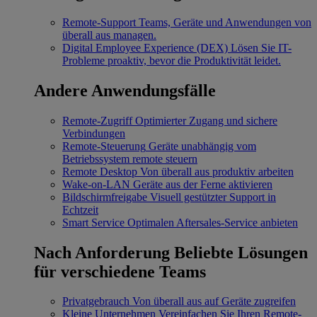
Remote-Support
Teams, Geräte und Anwendungen von
überall aus managen.
Digital Employee Experience (DEX)
Lösen Sie IT-
Probleme proaktiv, bevor die Produktivität leidet.
Andere Anwendungsfälle
Remote-Zugriff
Optimierter Zugang und sichere
Verbindungen
Remote-Steuerung
Geräte unabhängig vom
Betriebssystem remote steuern
Remote Desktop
Von überall aus produktiv arbeiten
Wake-on-LAN
Geräte aus der Ferne aktivieren
Bildschirmfreigabe
Visuell gestützter Support in
Echtzeit
Smart Service
Optimalen Aftersales-Service anbieten
Nach Anforderung
Beliebte Lösungen
für verschiedene Teams
Privatgebrauch
Von überall aus auf Geräte zugreifen
Kleine Unternehmen
Vereinfachen Sie Ihren Remote-