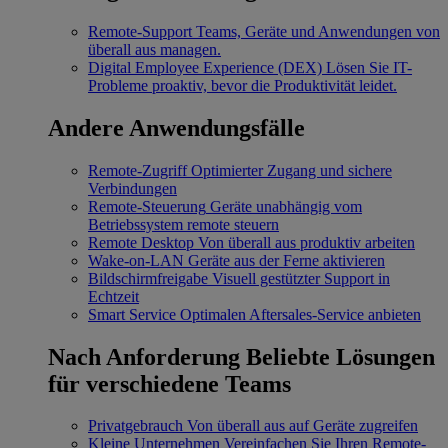
Remote-Support
Teams, Geräte und Anwendungen von
überall aus managen.
Digital Employee Experience (DEX)
Lösen Sie IT-
Probleme proaktiv, bevor die Produktivität leidet.
Andere Anwendungsfälle
Remote-Zugriff
Optimierter Zugang und sichere
Verbindungen
Remote-Steuerung
Geräte unabhängig vom
Betriebssystem remote steuern
Remote Desktop
Von überall aus produktiv arbeiten
Wake-on-LAN
Geräte aus der Ferne aktivieren
Bildschirmfreigabe
Visuell gestützter Support in
Echtzeit
Smart Service
Optimalen Aftersales-Service anbieten
Nach Anforderung
Beliebte Lösungen
für verschiedene Teams
Privatgebrauch
Von überall aus auf Geräte zugreifen
Kleine Unternehmen
Vereinfachen Sie Ihren Remote-