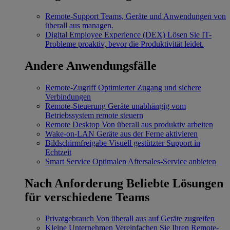
Remote-Support
Teams, Geräte und Anwendungen von
überall aus managen.
Digital Employee Experience (DEX)
Lösen Sie IT-
Probleme proaktiv, bevor die Produktivität leidet.
Andere Anwendungsfälle
Remote-Zugriff
Optimierter Zugang und sichere
Verbindungen
Remote-Steuerung
Geräte unabhängig vom
Betriebssystem remote steuern
Remote Desktop
Von überall aus produktiv arbeiten
Wake-on-LAN
Geräte aus der Ferne aktivieren
Bildschirmfreigabe
Visuell gestützter Support in
Echtzeit
Smart Service
Optimalen Aftersales-Service anbieten
Nach Anforderung
Beliebte Lösungen
für verschiedene Teams
Privatgebrauch
Von überall aus auf Geräte zugreifen
Kleine Unternehmen
Vereinfachen Sie Ihren Remote-