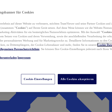
ungsbanner für Cookies
erlebnis auf dieser Website zu verbessern, möchten TeamViewer und seine Partner Cookies und 
n (zusammen
"Cookies"
) auf Ihrem Gerät setzen. Auf diese Weise können wir die Website-Nutzun
rketing-Aktivitäten für ein bestmögliches Nutzererlebnis optimieren. Mit der Auswahl
"Cookies
dem Setzen von Cookies und deren Verwendung, sowie der anschließenden Verarbeitung der erh
r personalisierten Werbung und für Marketingzwecke zu. Detaillierte Informationen zu den Co
ken, zu Drittempfängern, der Cookie-Lebensdauer und mehr, finden Sie in unserer
Cookie Date
llgemeinen Datenschutzrichtlinie
. Sie können Ihre Cookie-Einstellungen jederzeit nach Ihren
herunterladen
Impressum
Cookie-Einstellungen
Alle Cookies akzeptieren