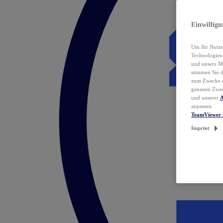
Einwillig
Um Ihr Nutzer
Technologie
und unsere Ma
stimmen Sie 
zum Zwecke de
genauen Zwec
und unserer
A
anpassen.
TeamViewer 
Imprint