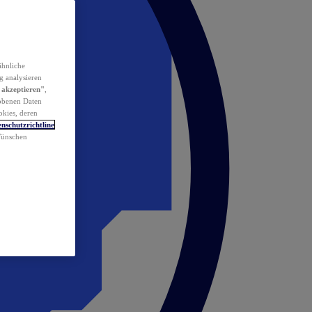
ähnliche
g analysieren
 akzeptieren"
,
obenen Daten
okies, deren
nschutzrichtline
 Wünschen