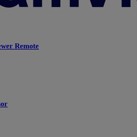
ewer Remote
sor