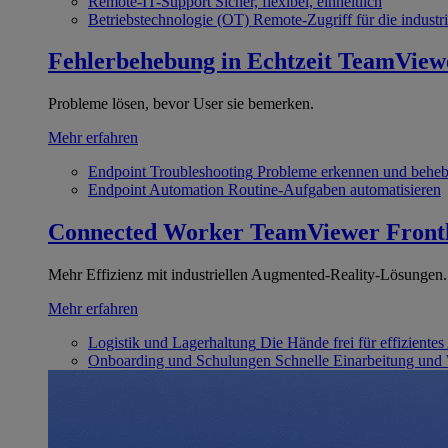
Remote-IT-Support
Sicher, flexibel, einheitlich
Betriebstechnologie (OT)
Remote-Zugriff für die industri
Fehlerbehebung in Echtzeit
TeamView
Probleme lösen, bevor User sie bemerken.
Mehr erfahren
Endpoint Troubleshooting
Probleme erkennen und behe
Endpoint Automation
Routine-Aufgaben automatisieren
Connected Worker
TeamViewer Front
Mehr Effizienz mit industriellen Augmented-Reality-Lösungen.
Mehr erfahren
Logistik und Lagerhaltung
Die Hände frei für effizientes
Onboarding und Schulungen
Schnelle Einarbeitung und