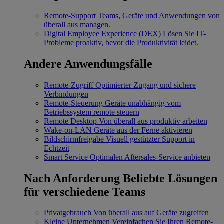
Remote-Support
Teams, Geräte und Anwendungen von
überall aus managen.
Digital Employee Experience (DEX)
Lösen Sie IT-
Probleme proaktiv, bevor die Produktivität leidet.
Andere Anwendungsfälle
Remote-Zugriff
Optimierter Zugang und sichere
Verbindungen
Remote-Steuerung
Geräte unabhängig vom
Betriebssystem remote steuern
Remote Desktop
Von überall aus produktiv arbeiten
Wake-on-LAN
Geräte aus der Ferne aktivieren
Bildschirmfreigabe
Visuell gestützter Support in
Echtzeit
Smart Service
Optimalen Aftersales-Service anbieten
Nach Anforderung
Beliebte Lösungen
für verschiedene Teams
Privatgebrauch
Von überall aus auf Geräte zugreifen
Kleine Unternehmen
Vereinfachen Sie Ihren Remote-