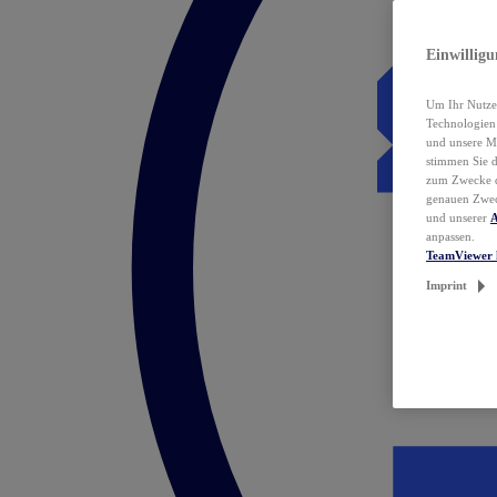
Einwillig
Um Ihr Nutzer
Technologie
und unsere Ma
stimmen Sie 
zum Zwecke de
genauen Zwec
und unserer
A
anpassen.
TeamViewer 
Imprint