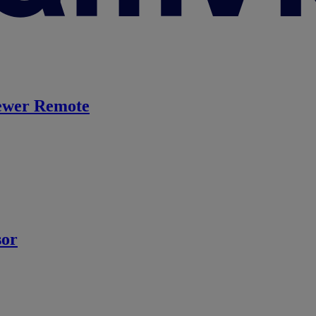
ewer Remote
sor