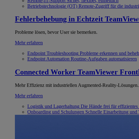
Remote-IT-Support
Sicher, flexibel, einheitlich
Betriebstechnologie (OT)
Remote-Zugriff für die industri
Fehlerbehebung in Echtzeit
TeamView
Probleme lösen, bevor User sie bemerken.
Mehr erfahren
Endpoint Troubleshooting
Probleme erkennen und behe
Endpoint Automation
Routine-Aufgaben automatisieren
Connected Worker
TeamViewer Front
Mehr Effizienz mit industriellen Augmented-Reality-Lösungen.
Mehr erfahren
Logistik und Lagerhaltung
Die Hände frei für effizientes
Onboarding und Schulungen
Schnelle Einarbeitung und