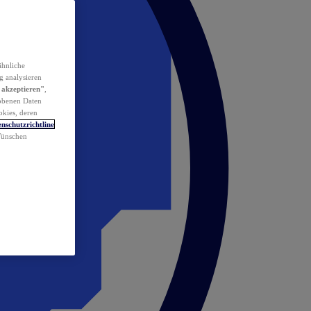
ähnliche
g analysieren
 akzeptieren"
,
obenen Daten
okies, deren
nschutzrichtline
 Wünschen