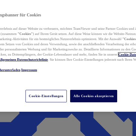
ungsbanner für Cookies
erlebnis auf dieser Website zu verbessern, möchten TeamViewer und seine Partner Cookies und 
n (zusammen
"Cookies"
) auf Ihrem Gerät setzen. Auf diese Weise können wir die Website-Nutzun
rketing-Aktivitäten für ein bestmögliches Nutzererlebnis optimieren. Mit der Auswahl
"Cookies
dem Setzen von Cookies und deren Verwendung, sowie der anschließenden Verarbeitung der erh
r personalisierten Werbung und für Marketingzwecke zu. Detaillierte Informationen zu den Co
ken, zu Drittempfängern, der Cookie-Lebensdauer und mehr, finden Sie in unserer
Cookie Date
llgemeinen Datenschutzrichtlinie
. Sie können Ihre Cookie-Einstellungen jederzeit nach Ihren
herunterladen
Impressum
Cookie-Einstellungen
Alle Cookies akzeptieren