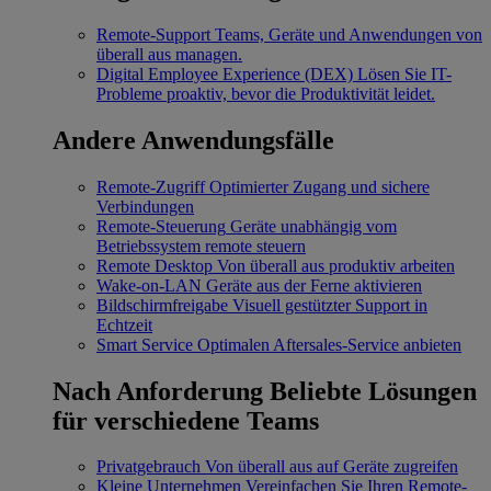
Remote-Support
Teams, Geräte und Anwendungen von
überall aus managen.
Digital Employee Experience (DEX)
Lösen Sie IT-
Probleme proaktiv, bevor die Produktivität leidet.
Andere Anwendungsfälle
Remote-Zugriff
Optimierter Zugang und sichere
Verbindungen
Remote-Steuerung
Geräte unabhängig vom
Betriebssystem remote steuern
Remote Desktop
Von überall aus produktiv arbeiten
Wake-on-LAN
Geräte aus der Ferne aktivieren
Bildschirmfreigabe
Visuell gestützter Support in
Echtzeit
Smart Service
Optimalen Aftersales-Service anbieten
Nach Anforderung
Beliebte Lösungen
für verschiedene Teams
Privatgebrauch
Von überall aus auf Geräte zugreifen
Kleine Unternehmen
Vereinfachen Sie Ihren Remote-