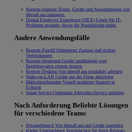
Remote-Support
Teams, Geräte und Anwendungen von
überall aus managen.
Digital Employee Experience (DEX)
Lösen Sie IT-
Probleme proaktiv, bevor die Produktivität leidet.
Andere Anwendungsfälle
Remote-Zugriff
Optimierter Zugang und sichere
Verbindungen
Remote-Steuerung
Geräte unabhängig vom
Betriebssystem remote steuern
Remote Desktop
Von überall aus produktiv arbeiten
Wake-on-LAN
Geräte aus der Ferne aktivieren
Bildschirmfreigabe
Visuell gestützter Support in
Echtzeit
Smart Service
Optimalen Aftersales-Service anbieten
Nach Anforderung
Beliebte Lösungen
für verschiedene Teams
Privatgebrauch
Von überall aus auf Geräte zugreifen
Kleine Unternehmen
Vereinfachen Sie Ihren Remote-