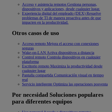
Acceso y asistencia remotos
Gestiona personas,
dispositivos y aplicaciones, desde cualquier lugar.
Experiencia digital del empleado (DEX)
Resuelve
problemas de TI de manera proactiva antes de que
impacten en la productividad.
Otros casos de uso
Acceso remoto
Mejora el acceso con conexiones
seguras
Wake-on-LAN
Activa dispositivos a distancia
Control remoto
Controla dispositivos en cualquier
plataforma
Escritorio remoto
Maximiza la productividad desde
cualquier lugar
Pantalla compartida
Comunicación visual en tiempo
real
Servicio inteligente
Optimiza las operaciones posventa
Por necesidad
Soluciones populares
para diferentes equipos