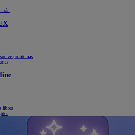
cción
EX
resuelve problemas
arias
line
 libres
giles