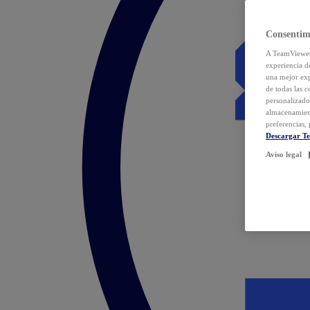
Consentim
A TeamViewer 
experiencia d
una mejor exp
de todas las 
personalizado
almacenamien
preferencias, 
Descargar T
Aviso legal