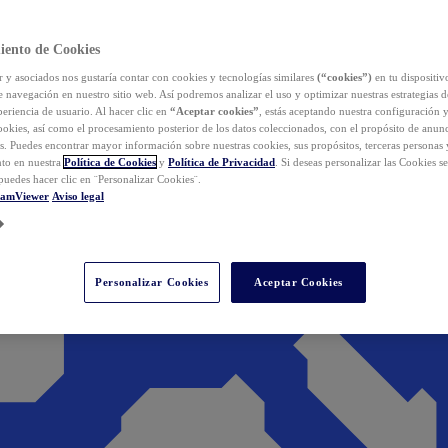
iento de Cookies
y asociados nos gustaría contar con cookies y tecnologías similares
(“cookies”)
en tu dispositiv
e navegación en nuestro sitio web. Así podremos analizar el uso y optimizar nuestras estrategias 
eriencia de usuario. Al hacer clic en
“Aceptar cookies”
, estás aceptando nuestra configuración 
cookies, así como el procesamiento posterior de los datos coleccionados, con el propósito de anun
s. Puedes encontrar mayor información sobre nuestras cookies, sus propósitos, terceras personas 
to en nuestra
Política de Cookies
y
Política de Privacidad
. Si deseas personalizar las Cookies s
puedes hacer clic en ¨Personalizar Cookies¨.
eamViewer
Aviso legal
Personalizar Cookies
Aceptar Cookies