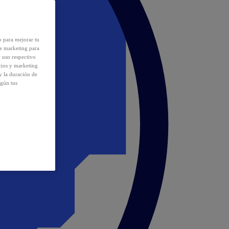
o para mejorar tu
de marketing para
y uso respectivo
cios y marketing
y la duración de
egún tus