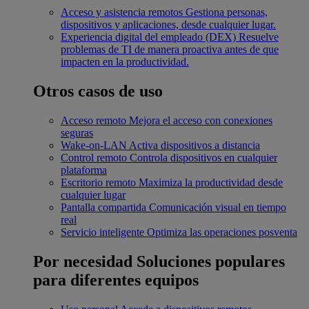
Acceso y asistencia remotos
Gestiona personas,
dispositivos y aplicaciones, desde cualquier lugar.
Experiencia digital del empleado (DEX)
Resuelve
problemas de TI de manera proactiva antes de que
impacten en la productividad.
Otros casos de uso
Acceso remoto
Mejora el acceso con conexiones
seguras
Wake-on-LAN
Activa dispositivos a distancia
Control remoto
Controla dispositivos en cualquier
plataforma
Escritorio remoto
Maximiza la productividad desde
cualquier lugar
Pantalla compartida
Comunicación visual en tiempo
real
Servicio inteligente
Optimiza las operaciones posventa
Por necesidad
Soluciones populares
para diferentes equipos