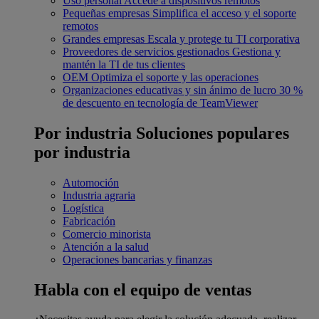
Uso personal
Accede a dispositivos remotos
Pequeñas empresas
Simplifica el acceso y el soporte
remotos
Grandes empresas
Escala y protege tu TI corporativa
Proveedores de servicios gestionados
Gestiona y
mantén la TI de tus clientes
OEM
Optimiza el soporte y las operaciones
Organizaciones educativas y sin ánimo de lucro
30 %
de descuento en tecnología de TeamViewer
Por industria
Soluciones populares
por industria
Automoción
Industria agraria
Logística
Fabricación
Comercio minorista
Atención a la salud
Operaciones bancarias y finanzas
Habla con el equipo de ventas