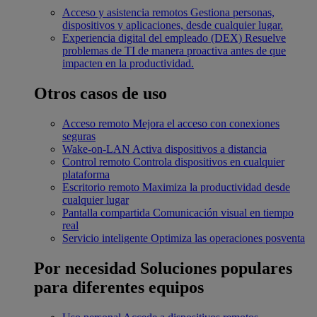
Acceso y asistencia remotos
Gestiona personas,
dispositivos y aplicaciones, desde cualquier lugar.
Experiencia digital del empleado (DEX)
Resuelve
problemas de TI de manera proactiva antes de que
impacten en la productividad.
Otros casos de uso
Acceso remoto
Mejora el acceso con conexiones
seguras
Wake-on-LAN
Activa dispositivos a distancia
Control remoto
Controla dispositivos en cualquier
plataforma
Escritorio remoto
Maximiza la productividad desde
cualquier lugar
Pantalla compartida
Comunicación visual en tiempo
real
Servicio inteligente
Optimiza las operaciones posventa
Por necesidad
Soluciones populares
para diferentes equipos