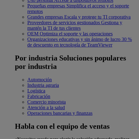
Uso personal
Accede a dispositivos remotos
Pequeñas empresas
Simplifica el acceso y el soporte
remotos
Grandes empresas
Escala y protege tu TI corporativa
Proveedores de servicios gestionados
Gestiona y
mantén la TI de tus clientes
OEM
Optimiza el soporte y las operaciones
Organizaciones educativas y sin ánimo de lucro
30 %
de descuento en tecnología de TeamViewer
Por industria
Soluciones populares
por industria
Automoción
Industria agraria
Logística
Fabricación
Comercio minorista
Atención a la salud
Operaciones bancarias y finanzas
Habla con el equipo de ventas