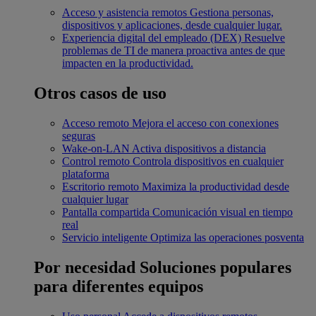
Acceso y asistencia remotos
Gestiona personas,
dispositivos y aplicaciones, desde cualquier lugar.
Experiencia digital del empleado (DEX)
Resuelve
problemas de TI de manera proactiva antes de que
impacten en la productividad.
Otros casos de uso
Acceso remoto
Mejora el acceso con conexiones
seguras
Wake-on-LAN
Activa dispositivos a distancia
Control remoto
Controla dispositivos en cualquier
plataforma
Escritorio remoto
Maximiza la productividad desde
cualquier lugar
Pantalla compartida
Comunicación visual en tiempo
real
Servicio inteligente
Optimiza las operaciones posventa
Por necesidad
Soluciones populares
para diferentes equipos