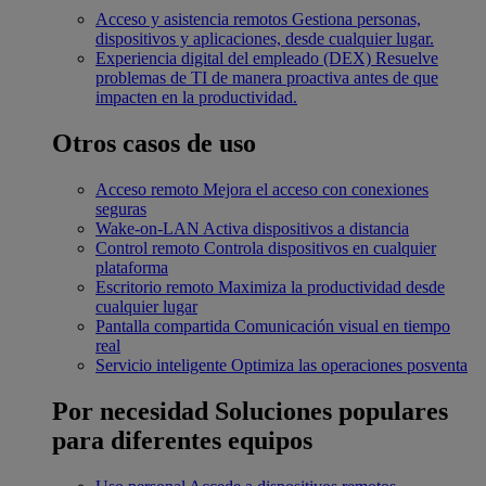
Acceso y asistencia remotos
Gestiona personas,
dispositivos y aplicaciones, desde cualquier lugar.
Experiencia digital del empleado (DEX)
Resuelve
problemas de TI de manera proactiva antes de que
impacten en la productividad.
Otros casos de uso
Acceso remoto
Mejora el acceso con conexiones
seguras
Wake-on-LAN
Activa dispositivos a distancia
Control remoto
Controla dispositivos en cualquier
plataforma
Escritorio remoto
Maximiza la productividad desde
cualquier lugar
Pantalla compartida
Comunicación visual en tiempo
real
Servicio inteligente
Optimiza las operaciones posventa
Por necesidad
Soluciones populares
para diferentes equipos