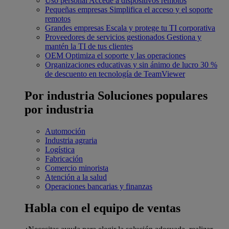
Uso personal
Accede a dispositivos remotos
Pequeñas empresas
Simplifica el acceso y el soporte
remotos
Grandes empresas
Escala y protege tu TI corporativa
Proveedores de servicios gestionados
Gestiona y
mantén la TI de tus clientes
OEM
Optimiza el soporte y las operaciones
Organizaciones educativas y sin ánimo de lucro
30 %
de descuento en tecnología de TeamViewer
Por industria
Soluciones populares
por industria
Automoción
Industria agraria
Logística
Fabricación
Comercio minorista
Atención a la salud
Operaciones bancarias y finanzas
Habla con el equipo de ventas