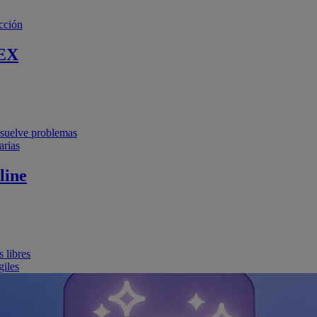
cción
EX
resuelve problemas
arias
line
 libres
giles