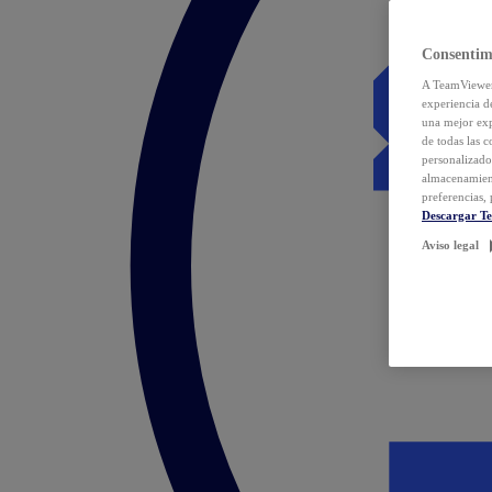
Consentim
A TeamViewer 
experiencia d
una mejor exp
de todas las 
personalizado
almacenamien
preferencias, 
Descargar T
Aviso legal