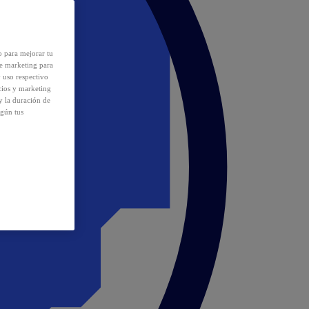
o para mejorar tu
de marketing para
y uso respectivo
cios y marketing
y la duración de
egún tus