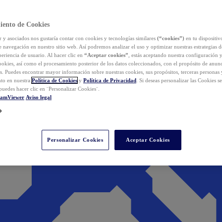
iento de Cookies
y asociados nos gustaría contar con cookies y tecnologías similares
(“cookies”)
en tu dispositiv
e navegación en nuestro sitio web. Así podremos analizar el uso y optimizar nuestras estrategias 
eriencia de usuario. Al hacer clic en
“Aceptar cookies”
, estás aceptando nuestra configuración 
cookies, así como el procesamiento posterior de los datos coleccionados, con el propósito de anun
s. Puedes encontrar mayor información sobre nuestras cookies, sus propósitos, terceras personas 
to en nuestra
Política de Cookies
y
Política de Privacidad
. Si deseas personalizar las Cookies s
puedes hacer clic en ¨Personalizar Cookies¨.
eamViewer
Aviso legal
Personalizar Cookies
Aceptar Cookies