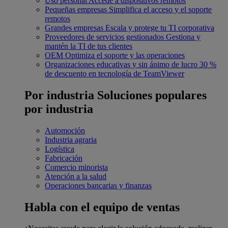
Uso personal
Accede a dispositivos remotos
Pequeñas empresas
Simplifica el acceso y el soporte
remotos
Grandes empresas
Escala y protege tu TI corporativa
Proveedores de servicios gestionados
Gestiona y
mantén la TI de tus clientes
OEM
Optimiza el soporte y las operaciones
Organizaciones educativas y sin ánimo de lucro
30 %
de descuento en tecnología de TeamViewer
Por industria
Soluciones populares
por industria
Automoción
Industria agraria
Logística
Fabricación
Comercio minorista
Atención a la salud
Operaciones bancarias y finanzas
Habla con el equipo de ventas