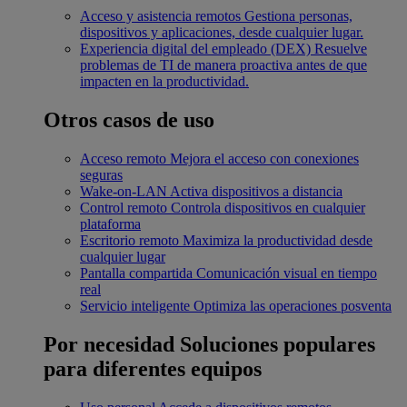
Acceso y asistencia remotos
Gestiona personas,
dispositivos y aplicaciones, desde cualquier lugar.
Experiencia digital del empleado (DEX)
Resuelve
problemas de TI de manera proactiva antes de que
impacten en la productividad.
Otros casos de uso
Acceso remoto
Mejora el acceso con conexiones
seguras
Wake-on-LAN
Activa dispositivos a distancia
Control remoto
Controla dispositivos en cualquier
plataforma
Escritorio remoto
Maximiza la productividad desde
cualquier lugar
Pantalla compartida
Comunicación visual en tiempo
real
Servicio inteligente
Optimiza las operaciones posventa
Por necesidad
Soluciones populares
para diferentes equipos