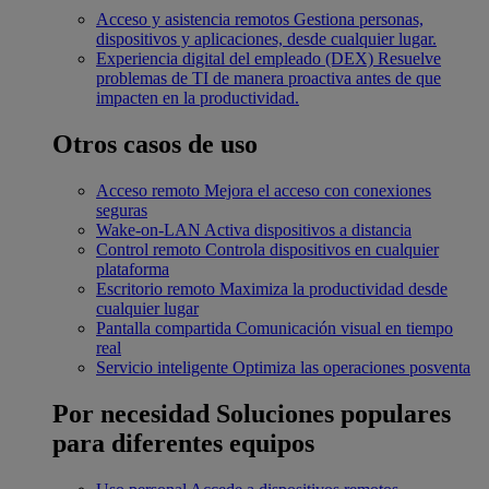
Acceso y asistencia remotos
Gestiona personas,
dispositivos y aplicaciones, desde cualquier lugar.
Experiencia digital del empleado (DEX)
Resuelve
problemas de TI de manera proactiva antes de que
impacten en la productividad.
Otros casos de uso
Acceso remoto
Mejora el acceso con conexiones
seguras
Wake-on-LAN
Activa dispositivos a distancia
Control remoto
Controla dispositivos en cualquier
plataforma
Escritorio remoto
Maximiza la productividad desde
cualquier lugar
Pantalla compartida
Comunicación visual en tiempo
real
Servicio inteligente
Optimiza las operaciones posventa
Por necesidad
Soluciones populares
para diferentes equipos