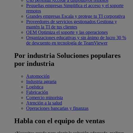
Uso personal
Accede a dispositivos remotos
Pequeñas empresas
Simplifica el acceso y el soporte
remotos
Grandes empresas
Escala y protege tu TI corporativa
Proveedores de servicios gestionados
Gestiona y
mantén la TI de tus clientes
OEM
Optimiza el soporte y las operaciones
Organizaciones educativas y sin ánimo de lucro
30 %
de descuento en tecnología de TeamViewer
Por industria
Soluciones populares
por industria
Automoción
Industria agraria
Logística
Fabricación
Comercio minorista
Atención a la salud
Operaciones bancarias y finanzas
Habla con el equipo de ventas