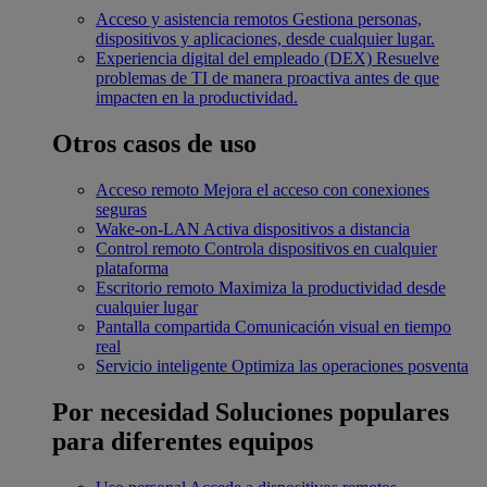
Acceso y asistencia remotos
Gestiona personas,
dispositivos y aplicaciones, desde cualquier lugar.
Experiencia digital del empleado (DEX)
Resuelve
problemas de TI de manera proactiva antes de que
impacten en la productividad.
Otros casos de uso
Acceso remoto
Mejora el acceso con conexiones
seguras
Wake-on-LAN
Activa dispositivos a distancia
Control remoto
Controla dispositivos en cualquier
plataforma
Escritorio remoto
Maximiza la productividad desde
cualquier lugar
Pantalla compartida
Comunicación visual en tiempo
real
Servicio inteligente
Optimiza las operaciones posventa
Por necesidad
Soluciones populares
para diferentes equipos