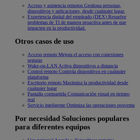
Acceso y asistencia remotos
Gestiona personas,
dispositivos y aplicaciones, desde cualquier lugar.
Experiencia digital del empleado (DEX)
Resuelve
problemas de TI de manera proactiva antes de que
impacten en la productividad.
Otros casos de uso
Acceso remoto
Mejora el acceso con conexiones
seguras
Wake-on-LAN
Activa dispositivos a distancia
Control remoto
Controla dispositivos en cualquier
plataforma
Escritorio remoto
Maximiza la productividad desde
cualquier lugar
Pantalla compartida
Comunicación visual en tiempo
real
Servicio inteligente
Optimiza las operaciones posventa
Por necesidad
Soluciones populares
para diferentes equipos