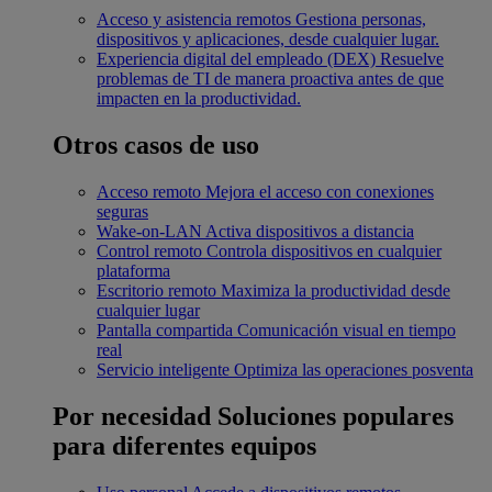
Acceso y asistencia remotos
Gestiona personas,
dispositivos y aplicaciones, desde cualquier lugar.
Experiencia digital del empleado (DEX)
Resuelve
problemas de TI de manera proactiva antes de que
impacten en la productividad.
Otros casos de uso
Acceso remoto
Mejora el acceso con conexiones
seguras
Wake-on-LAN
Activa dispositivos a distancia
Control remoto
Controla dispositivos en cualquier
plataforma
Escritorio remoto
Maximiza la productividad desde
cualquier lugar
Pantalla compartida
Comunicación visual en tiempo
real
Servicio inteligente
Optimiza las operaciones posventa
Por necesidad
Soluciones populares
para diferentes equipos