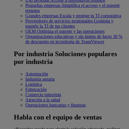
Uso personal
Accede a dispositivos remotos
Pequeñas empresas
Simplifica el acceso y el soporte
remotos
Grandes empresas
Escala y protege tu TI corporativa
Proveedores de servicios gestionados
Gestiona y
mantén la TI de tus clientes
OEM
Optimiza el soporte y las operaciones
Organizaciones educativas y sin ánimo de lucro
30 %
de descuento en tecnología de TeamViewer
Por industria
Soluciones populares
por industria
Automoción
Industria agraria
Logística
Fabricación
Comercio minorista
Atención a la salud
Operaciones bancarias y finanzas
Habla con el equipo de ventas