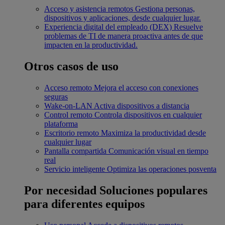
Acceso y asistencia remotos
Gestiona personas,
dispositivos y aplicaciones, desde cualquier lugar.
Experiencia digital del empleado (DEX)
Resuelve
problemas de TI de manera proactiva antes de que
impacten en la productividad.
Otros casos de uso
Acceso remoto
Mejora el acceso con conexiones
seguras
Wake-on-LAN
Activa dispositivos a distancia
Control remoto
Controla dispositivos en cualquier
plataforma
Escritorio remoto
Maximiza la productividad desde
cualquier lugar
Pantalla compartida
Comunicación visual en tiempo
real
Servicio inteligente
Optimiza las operaciones posventa
Por necesidad
Soluciones populares
para diferentes equipos